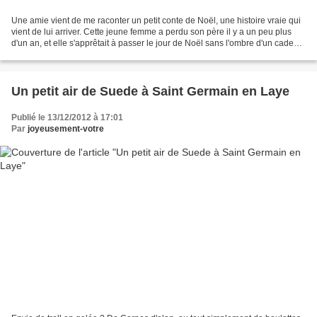
Une amie vient de me raconter un petit conte de Noël, une histoire vraie qui
vient de lui arriver. Cette jeune femme a perdu son père il y a un peu plus
d'un an, et elle s'apprêtait à passer le jour de Noël sans l'ombre d'un cadeau,
d'une dinde, ou même...
Un petit air de Suede à Saint Germain en Laye
Publié le 13/12/2012 à 17:01
Par
joyeusement-votre