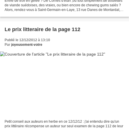
Envie de troll en gelée ? De Cornes d'elan ,ou tout simplement de boulettes
de viande suédoises, des vraies, ou bien encore de chewing gums salés ?
Alors, rendez-vous à Saint-Germain-en-Laye, 13 rue Danes de Montardat,
Vous y trouverez facilement une...
Le prix litteraire de la page 112
Publié le 12/12/2012 à 13:10
Par
joyeusement-votre
Petit conseil aux auteurs en herbe en ce 12/12/12 : j'ai entendu dire qu'un
prix littéraire récompense un auteur sur seul examen de la page 112 de leur