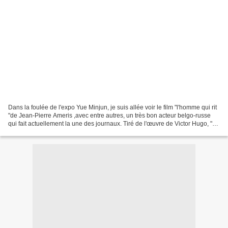
Dans la foulée de l'expo Yue Minjun, je suis allée voir le film "l'homme qui rit
"de Jean-Pierre Ameris ,avec entre autres, un très bon acteur belgo-russe
qui fait actuellement la une des journaux. Tiré de l'œuvre de Victor Hugo, "
l'homme qui rit" n'a...