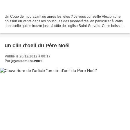
Un Coup de mou avant ou après les fêtes ? Je vous conseille Alexion,une
boisson en vente dans les boutiques des monastères, en particulier à Paris
dans celle qui se trouve juste à côté de l'église Saint-Gervais. Cette boisson,
sans alcool,comporte 52...
un clin d'oeil du Père Noël
Publié le 20/12/2012 à 08:17
Par
joyeusement-votre