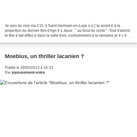
Je sors du ciné ma C2L à Saint-Germain-en-Laye o ù j’'ai assist é à la
projection du dernier film d'Agn è s Jaoui : " au bout du conte ". Tout d'abord,
le film é tait diffus é dans la salle trois, contrairement à la semaine pr é c é
dente pour Moebius,qui...
Moebius, un thriller lacanien ?
Publié le 28/02/2013 à 18:33
Par
joyeusement-votre