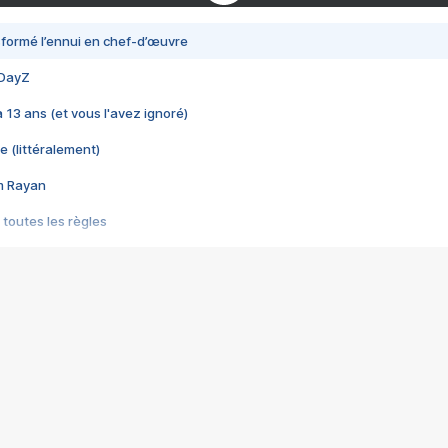
nsformé l’ennui en chef-d’œuvre
 DayZ
 a 13 ans (et vous l'avez ignoré)
e (littéralement)
im Rayan
 toutes les règles
s les jeux vidéo
us choquant de Rockstar ? - Le scandale BULLY
e plus moche de Steam
du RÊVE tourne au CAUCHEMAR
pendant 8 heures
it… à tort