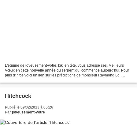
L'équipe de joyeusement-votre, kiki en tête, vous adresse ses. Meilleurs
Vœux en cette nouvelle année du serpent qui commence aujourd'hui. Pour
plus d'infos voici un lien sur les prédictions de monsieur Raymond Lo ,
maître de fengshui https://surveys.pollg.com/wix/p290882280.aspx?
r=342748&s=KEFLOPTD...
Hitchcock
Publié le 09/02/2013 à 05:26
Par
joyeusement-votre