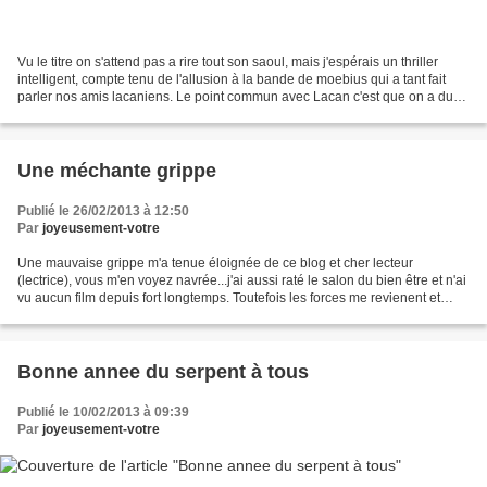
Vu le titre on s'attend pas a rire tout son saoul, mais j'espérais un thriller
intelligent, compte tenu de l'allusion à la bande de moebius qui a tant fait
parler nos amis lacaniens. Le point commun avec Lacan c'est que on a du
mal à suivre. L'intrigue...
Une méchante grippe
Publié le 26/02/2013 à 12:50
Par
joyeusement-votre
Une mauvaise grippe m'a tenue éloignée de ce blog et cher lecteur
(lectrice), vous m'en voyez navrée...j'ai aussi raté le salon du bien être et n'ai
vu aucun film depuis fort longtemps. Toutefois les forces me revienent et
joyeusement-votre va très vite...
Bonne annee du serpent à tous
Publié le 10/02/2013 à 09:39
Par
joyeusement-votre